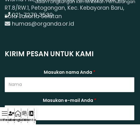
dalam Lingkungan Kementerian Perhubungan
RT.8/RW.1, Petogongan, Kec. Kebayoran Baru,
021-7279 3530
Kota Jakarta Selatan
humas@organda.or.id
KIRIM PESAN UNTUK KAMI
Masukan nama Anda
*
Masukan e-mail Anda
*
Menu
Tentang
Beranda
Acara
Kontak
Tuliskan pesan Anda
*