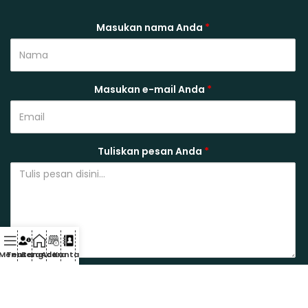
Masukan nama Anda
*
Masukan e-mail Anda
*
Tuliskan pesan Anda
*
Menu
Tentang
Beranda
Acara
Kontak