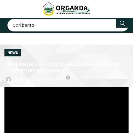
NEWS
KEMENHUB EVALUASI KEBIJAKAN DNI UNTUK
TRANSPORTASI DARAT
0
On 18 Desember 2018