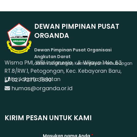
DEWAN PIMPINAN PUSAT
ORGANDA
Dewan Pimpinan Pusat Organisasi
Angkutan Darat
Wisma PMI, WRI Indonesia, Jl. Wijaya 1 No. 63,
dalam Lingkungan Kementerian Perhubungan
RT.8/RW.1, Petogongan, Kec. Kebayoran Baru,
Kota Jakarta Selatan
021-7279 3530
humas@organda.or.id
KIRIM PESAN UNTUK KAMI
Masukan nama Anda
*