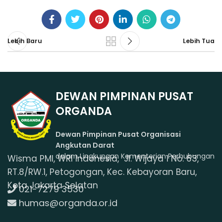
Lebih Baru
Lebih Tua
DEWAN PIMPINAN PUSAT
ORGANDA
Dewan Pimpinan Pusat Organisasi
Angkutan Darat
dalam Lingkungan Kementerian Perhubungan
Wisma PMI, WRI Indonesia, Jl. Wijaya 1 No. 63,
RT.8/RW.1, Petogongan, Kec. Kebayoran Baru,
Kota Jakarta Selatan
021-7279 3530
humas@organda.or.id