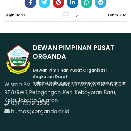
Lebih Baru
Lebih Tua
DEWAN PIMPINAN PUSAT
ORGANDA
Dewan Pimpinan Pusat Organisasi
Angkutan Darat
dalam Lingkungan Kementerian Perhubungan
Wisma PMI, WRI Indonesia, Jl. Wijaya 1 No. 63,
RT.8/RW.1, Petogongan, Kec. Kebayoran Baru,
Kota Jakarta Selatan
021-7279 3530
humas@organda.or.id