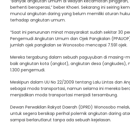
“Banyak angkutan umum di wilayah kecamatan pinggiran, s
berhenti beroperasi,” beber Khoeri. Sekarang ini seiring
muncul angkutan daring yang belum memiliki aturan hu
terhadap angkutan umum.
“Saat ini penurunan minat masyarakat sudah sekitar 30 per
Pengemudi Angkutan Umum dan Ojek Pangkalan (PPAUOP) 
jumlah ojek pangkalan se Wonosobo mencapai 7.591 ojek.
Mereka tergabung dalam sebuah paguyuban di masing-m
baik angkutan kota (angkot), angkutan desa (angkudes), m
1.300 pengemudi.
Meskipun dalam UU No 22/2009 tentang Lalu Lintas dan Ang
sebagai moda transportasi, namun selama ini mereka berope
menjadikan moda transportasi menjadi tersambung.
Dewan Perwakilan Rakyat Daerah (DPRD) Wonosobo melal
untuk segera bersikap perihal polemik angkutan daring at
sampai berlarutlarut tanpa ada sebuah kejelasan.