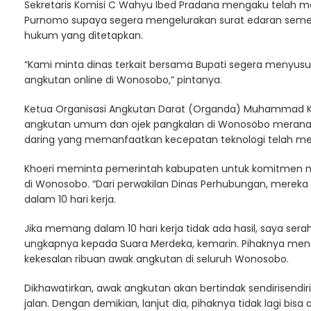
Sekretaris Komisi C Wahyu Ibed Pradana mengaku telah 
Purnomo supaya segera mengelurakan surat edaran semen
hukum yang ditetapkan.
“Kami minta dinas terkait bersama Bupati segera meny
angkutan online di Wonosobo,” pintanya.
Ketua Organisasi Angkutan Darat (Organda) Muhammad Kh
angkutan umum dan ojek pangkalan di Wonosobo merana. 
daring yang memanfaatkan kecepatan teknologi telah men
Khoeri meminta pemerintah kabupaten untuk komitmen me
di Wonosobo. “Dari perwakilan Dinas Perhubungan, mereka
dalam 10 hari kerja.
Jika memang dalam 10 hari kerja tidak ada hasil, saya se
ungkapnya kepada Suara Merdeka, kemarin. Pihaknya me
kekesalan ribuan awak angkutan di seluruh Wonosobo.
Dikhawatirkan, awak angkutan akan bertindak sendirisendi
jalan. Dengan demikian, lanjut dia, pihaknya tidak lagi bisa