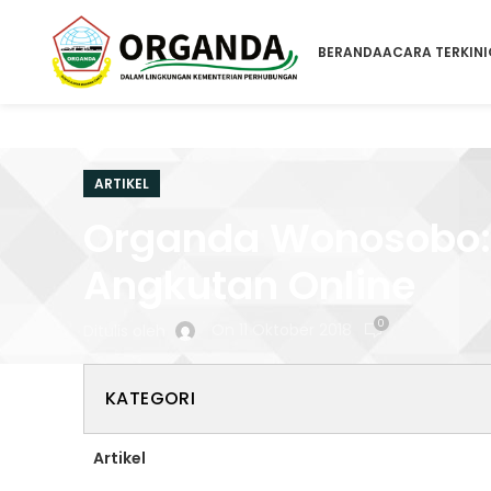
BERANDA
ACARA TERKINI
ARTIKEL
Organda Wonosobo: 
Angkutan Online
0
On 11 Oktober 2018
Ditulis oleh
KATEGORI
Artikel