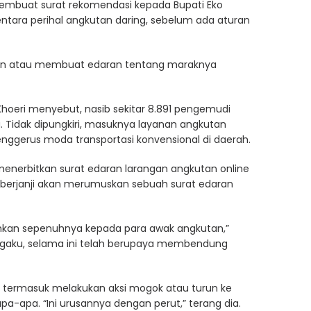
membuat surat rekomendasi kepada Bupati Eko
tara perihal angkutan daring, sebelum ada aturan
usun atau membuat edaran tentang maraknya
oeri menyebut, nasib sekitar 8.891 pengemudi
Tidak dipungkiri, masuknya layanan angkutan
ggerus moda transportasi konvensional di daerah.
nerbitkan surat edaran larangan angkutan online
 berjanji akan merumuskan sebuah surat edaran
rahkan sepenuhnya kepada para awak angkutan,”
ngaku, selama ini telah berupaya membendung
ri termasuk melakukan aksi mogok atau turun ke
 apa-apa. “Ini urusannya dengan perut,” terang dia.