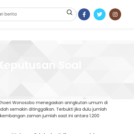
Keputusan Soal
 Khoeri Wonosobo menegaskan anngkutan umum di
h semakin ditinggalkan. Terbukti jika dulu jumlah
erkembangan zaman jumlah saat ini antara 1.200