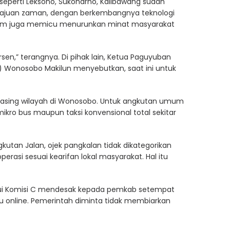
eperti Leksono, Sukoharho, Kalibawang sudah
 kemajuan zaman, dengan berkembangnya teknologi
kum juga memicu menurunkan minat masyarakat
sen,” terangnya. Di pihak lain, Ketua Paguyuban
Wonosobo Makilun menyebutkan, saat ini untuk
asing wilayah di Wonosobo. Untuk angkutan umum
ikro bus maupun taksi konvensional total sekitar
kutan Jalan, ojek pangkalan tidak dikategorikan
rasi sesuai kearifan lokal masyarakat. Hal itu
ui Komisi C mendesak kepada pemkab setempat
au online. Pemerintah diminta tidak membiarkan