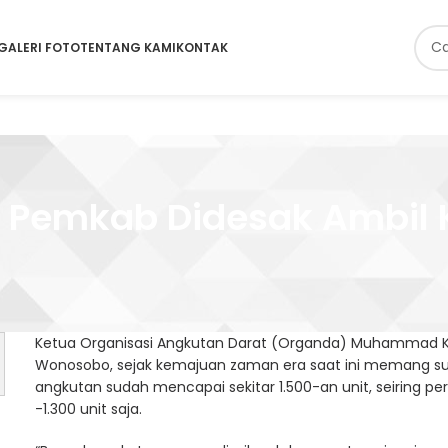
GALERI FOTO
TENTANG KAMI
KONTAK
Pemkab Didesak Ambil 
Ketua Organisasi Angkutan Darat (Organda) Muhammad
Wonosobo, sejak kemajuan zaman era saat ini memang suda
angkutan sudah mencapai sekitar 1.500-an unit, seiring p
-1.300 unit saja.