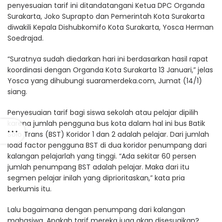
penyesuaian tarif ini ditandatangani Ketua DPC Organda
Surakarta, Joko Suprapto dan Pemerintah Kota Surakarta
diwakili Kepala Dishubkomifo Kota Surakarta, Yosca Herman
Soedrajad.
“Suratnya sudah diedarkan hari ini berdasarkan hasil rapat
koordinasi dengan Organda Kota Surakarta 13 Januari,” jelas
Yosca yang dihubungi suaramerdeka.com, Jumat (14/1)
siang.
Penyesuaian tarif bagi siswa sekolah atau pelajar dipilih
karena jumlah pengguna bus kota dalam hal ini bus Batik
Solo Trans (BST) Koridor 1 dan 2 adalah pelajar. Dari jumlah
load factor pengguna BST di dua koridor penumpang dari
kalangan pelajarlah yang tinggi. “Ada sekitar 60 persen
jumlah penumpang BST adalah pelajar. Maka dari itu
segmen pelajar inilah yang diprioritaskan,” kata pria
berkumis itu.
Lalu bagaimana dengan penumpang dari kalangan
mahasiwa. Apakah tarif mereka juga akan disesuaikan?