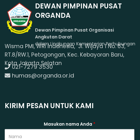
DEWAN PIMPINAN PUSAT
ORGANDA
Dewan Pimpinan Pusat Organisasi
Angkutan Darat
dalam Lingkungan Kementerian Perhubungan
Wisma PMI, WRI Indonesia, Jl. Wijaya 1 No. 63,
RT.8/RW.1, Petogongan, Kec. Kebayoran Baru,
Kota Jakarta Selatan
021-7279 3530
humas@organda.or.id
KIRIM PESAN UNTUK KAMI
Masukan nama Anda
*