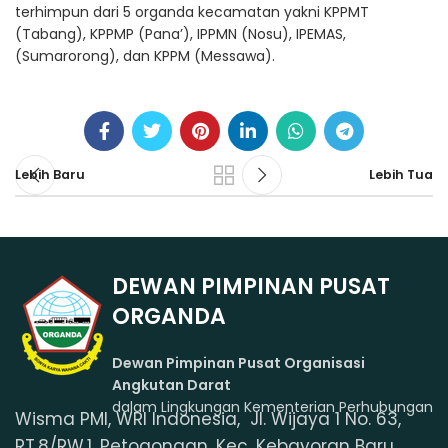
terhimpun dari 5 organda kecamatan yakni KPPMT
(Tabang), KPPMP (Pana’), IPPMN (Nosu), IPEMAS,
(Sumarorong), dan KPPM (Messawa).
Lebih Baru
Lebih Tua
DEWAN PIMPINAN PUSAT
ORGANDA
Dewan Pimpinan Pusat Organisasi
Angkutan Darat
dalam Lingkungan Kementerian Perhubungan
Wisma PMI, WRI Indonesia, Jl. Wijaya 1 No. 63,
RT.8/RW.1, Petogongan, Kec. Kebayoran Baru,