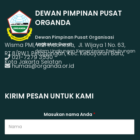
DEWAN PIMPINAN PUSAT
ORGANDA
Dewan Pimpinan Pusat Organisasi
Angkutan Darat
Wisma PMI, WRI Indonesia, Jl. Wijaya 1 No. 63,
dalam Lingkungan Kementerian Perhubungan
RT.8/RW.1, Petogongan, Kec. Kebayoran Baru,
021-7279 3530
Kota Jakarta Selatan
humas@organda.or.id
KIRIM PESAN UNTUK KAMI
Masukan nama Anda
*