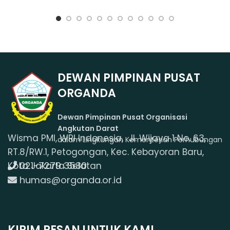
DEWAN PIMPINAN PUSAT
ORGANDA
Dewan Pimpinan Pusat Organisasi
Angkutan Darat
Wisma PMI, WRI Indonesia, Jl. Wijaya 1 No. 63,
dalam Lingkungan Kementerian Perhubungan
RT.8/RW.1, Petogongan, Kec. Kebayoran Baru,
021-7279 3530
Kota Jakarta Selatan
humas@organda.or.id
KIRIM PESAN UNTUK KAMI