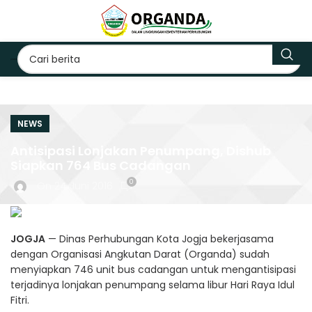
NEWS
Antisipasi Lonjakan Penumpang, Dishub
Siapkan 764 Bus Cadangan
0
On 24 Juni 2016
JOGJA
— Dinas Perhubungan Kota Jogja bekerjasama
dengan Organisasi Angkutan Darat (Organda) sudah
menyiapkan 746 unit bus cadangan untuk mengantisipasi
terjadinya lonjakan penumpang selama libur Hari Raya Idul
Fitri.