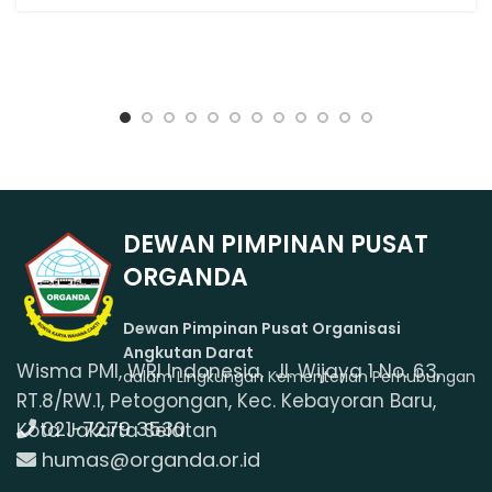
DEWAN PIMPINAN PUSAT
ORGANDA
Dewan Pimpinan Pusat Organisasi
Angkutan Darat
Wisma PMI, WRI Indonesia, Jl. Wijaya 1 No. 63,
dalam Lingkungan Kementerian Perhubungan
RT.8/RW.1, Petogongan, Kec. Kebayoran Baru,
021-7279 3530
Kota Jakarta Selatan
humas@organda.or.id