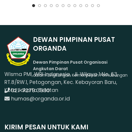
DEWAN PIMPINAN PUSAT
ORGANDA
Dewan Pimpinan Pusat Organisasi
Angkutan Darat
Wisma PMI, WRI Indonesia, Jl. Wijaya 1 No. 63,
dalam Lingkungan Kementerian Perhubungan
RT.8/RW.1, Petogongan, Kec. Kebayoran Baru,
021-7279 3530
Kota Jakarta Selatan
humas@organda.or.id
KIRIM PESAN UNTUK KAMI