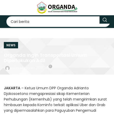
NEWS
Organda Ingin Transportasi Umum
Diperlakukan Adil
0
On 14 Maret 2016
JAKARTA
– Ketua Umum DPP Organda Adrianto
Djokosoetono mengapresiasi sikap Kementerian
Perhubungan (Kemenhub) yang telah mengirimkan surat
himbauan kepada Kominfo terkait aplikasi Uber dan Grab
yang dipermasalahkan para Paguyuban Pengemudi