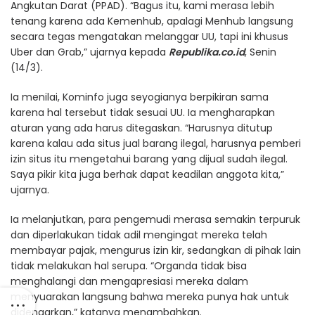
Angkutan Darat (PPAD). “Bagus itu, kami merasa lebih
tenang karena ada Kemenhub, apalagi Menhub langsung
secara tegas mengatakan melanggar UU, tapi ini khusus
Uber dan Grab,” ujarnya kepada
Republika.co.id
, Senin
(14/3).
Ia menilai, Kominfo juga seyogianya berpikiran sama
karena hal tersebut tidak sesuai UU. Ia mengharapkan
aturan yang ada harus ditegaskan. “Harusnya ditutup
karena kalau ada situs jual barang ilegal, harusnya pemberi
izin situs itu mengetahui barang yang dijual sudah ilegal.
Saya pikir kita juga berhak dapat keadilan anggota kita,”
ujarnya.
Ia melanjutkan, para pengemudi merasa semakin terpuruk
dan diperlakukan tidak adil mengingat mereka telah
membayar pajak, mengurus izin kir, sedangkan di pihak lain
tidak melakukan hal serupa. “Organda tidak bisa
menghalangi dan mengapresiasi mereka dalam
menyuarakan langsung bahwa mereka punya hak untuk
didengarkan,” katanya menambahkan.