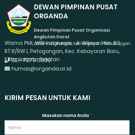
DEWAN PIMPINAN PUSAT
ORGANDA
Dewan Pimpinan Pusat Organisasi
Angkutan Darat
Wisma PMI, WRI Indonesia, Jl. Wijaya 1 No. 63,
dalam Lingkungan Kementerian Perhubungan
RT.8/RW.1, Petogongan, Kec. Kebayoran Baru,
Kota Jakarta Selatan
021-7279 3530
humas@organda.or.id
KIRIM PESAN UNTUK KAMI
Masukan nama Anda
*