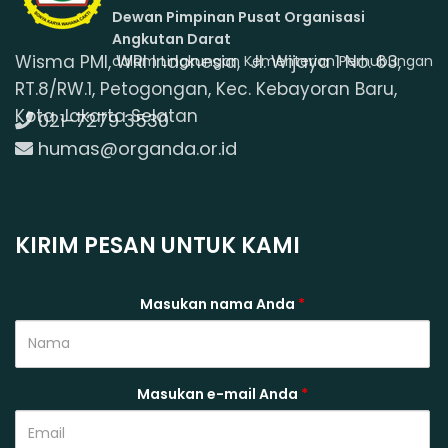
Dewan Pimpinan Pusat Organisasi
Angkutan Darat
Wisma PMI, WRI Indonesia, Jl. Wijaya 1 No. 63,
dalam Lingkungan Kementerian Perhubungan
RT.8/RW.1, Petogongan, Kec. Kebayoran Baru,
Kota Jakarta Selatan
021-7279 3530
humas@organda.or.id
KIRIM PESAN UNTUK KAMI
Masukan nama Anda
*
Masukan e-mail Anda
*