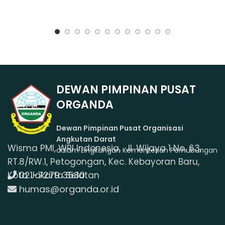
DEWAN PIMPINAN PUSAT
ORGANDA
Dewan Pimpinan Pusat Organisasi
Angkutan Darat
Wisma PMI, WRI Indonesia, Jl. Wijaya 1 No. 63,
dalam Lingkungan Kementerian Perhubungan
RT.8/RW.1, Petogongan, Kec. Kebayoran Baru,
021-7279 3530
Kota Jakarta Selatan
humas@organda.or.id