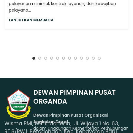
pelayanan minimal, kontrak layanan, dan kewajiban
pelayana...
LANJUTKAN MEMBACA
DEWAN PIMPINAN PUSAT
ORGANDA
Dewan Pimpinan Pusat Organisasi
Angkutan Darat
Wisma PMI, WRI Indonesia, Jl. Wijaya 1 No. 63,
dalam Lingkungan Kementerian Perhubungan
RT.8/RW.1, Petogongan, Kec. Kebayoran Baru,