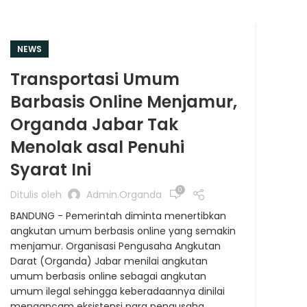
NEWS
NE
Transportasi Umum
Or
Barbasis Online Menjamur,
An
Organda Jabar Tak
Op
Menolak asal Penuhi
Ditu
Syarat Ini
SEM
jeni
0
Ditulis oleh
Admin.organda
Undi
BANDUNG - Pemerintah diminta menertibkan
meny
angkutan umum berbasis online yang semakin
kons
menjamur. Organisasi Pengusaha Angkutan
oper
Darat (Organda) Jabar menilai angkutan
Orga
umum berbasis online sebagai angkutan
LAN
umum ilegal sehingga keberadaannya dinilai
mengancam eksistensi para pengusaha