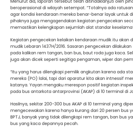
Menurut dia, laporan tersebut telah ditindaklanjuti oleh 
beroperasional di wilayah setempat. “Totalnya ada ratusan
agar kondisi kendaraan mereka benar-benar layak untuk d
pihaknya juga mengagendakan kegiatan pengecekan seca
memastikan kelengkapan sejumlah alat standar keselama
Kegiatan pengecekan kelaikan kendaraan mudik itu akan d
mudik Lebaran 1437H/2016. Sasaran pengecekan dilakukan 
pada kalikan rem tangan, ban bus, baut roda juga kaca. Se
juga akan dicek seperti segitiga pengaman, wiper dan pe
“Itu yang harus dilengkapi pemilik angkutan karena ada
mereka (PO) lalai, tapi dari aparatur kita akan intnessif
katanya. Yayan mengaku merespon positif kegiatan insp
pada bus antarkota antarprovinsi (AKAP) di 10 terminal di 
Hasilnya, sekitar 200-300 bus AKAP di 10 terminal yang dipe
mengecewakan karena hanya kurang dari 20 persen bus yang
BPTJ, banyak yang tidak dilengkapi rem tangan, ban bus y
bus yang kaca depannya pecah.