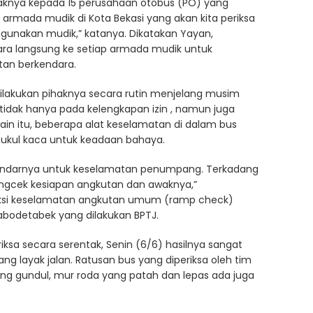
pihaknya kepada 15 perusahaan otobus (PO) yang
 armada mudik di Kota Bekasi yang akan kita periksa
igunakan mudik,” katanya. Dikatakan Yayan,
ra langsung ke setiap armada mudik untuk
tan berkendara.
ilakukan pihaknya secara rutin menjelang musim
tidak hanya pada kelengkapan izin , namun juga
lain itu, beberapa alat keselamatan di dalam bus
mukul kaca untuk keadaan bahaya.
 standarnya untuk keselamatan penumpang. Terkadang
 mengcek kesiapan angkutan dan awaknya,”
eksi keselamatan angkutan umum (ramp check)
Jabodetabek yang dilakukan BPTJ.
riksa secara serentak, Senin (6/6) hasilnya sangat
 layak jalan. Ratusan bus yang diperiksa oleh tim
ang gundul, mur roda yang patah dan lepas ada juga