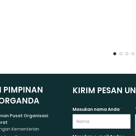
 PIMPINAN
KIRIM PESAN U
 ORGANDA
Masukan nama Anda
*
nan Pusat Organisasi
rat
ungan Kementerian