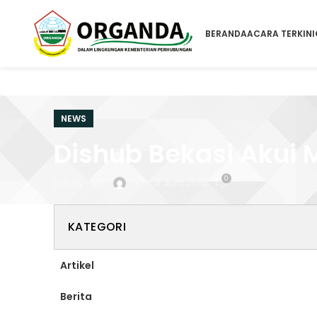
BERANDA
ACARA TERKINI
NEWS
Dishub Bekasi Akui 
0
On 8 Juni 2016
Ditulis oleh
KATEGORI
Artikel
Berita