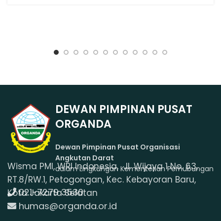
DEWAN PIMPINAN PUSAT
ORGANDA
Dewan Pimpinan Pusat Organisasi
Angkutan Darat
Wisma PMI, WRI Indonesia, Jl. Wijaya 1 No. 63,
dalam Lingkungan Kementerian Perhubungan
RT.8/RW.1, Petogongan, Kec. Kebayoran Baru,
021-7279 3530
Kota Jakarta Selatan
humas@organda.or.id