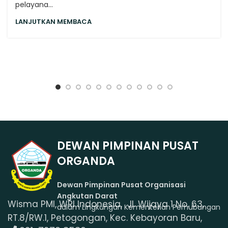
pelayana...
LANJUTKAN MEMBACA
DEWAN PIMPINAN PUSAT
ORGANDA
Dewan Pimpinan Pusat Organisasi
Angkutan Darat
Wisma PMI, WRI Indonesia, Jl. Wijaya 1 No. 63,
dalam Lingkungan Kementerian Perhubungan
RT.8/RW.1, Petogongan, Kec. Kebayoran Baru,