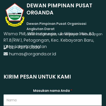
DEWAN PIMPINAN PUSAT
ORGANDA
Dewan Pimpinan Pusat Organisasi
Angkutan Darat
Wisma PMI, WRI Indonesia, Jl. Wijaya 1 No. 63,
dalam Lingkungan Kementerian Perhubungan
RT.8/RW.1, Petogongan, Kec. Kebayoran Baru,
Kota Jakarta Selatan
021-7279 3530
humas@organda.or.id
KIRIM PESAN UNTUK KAMI
Masukan nama Anda
*