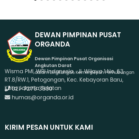
DEWAN PIMPINAN PUSAT
ORGANDA
Dewan Pimpinan Pusat Organisasi
Angkutan Darat
Wisma PMI, WRI Indonesia, Jl. Wijaya 1 No. 63,
dalam Lingkungan Kementerian Perhubungan
RT.8/RW.1, Petogongan, Kec. Kebayoran Baru,
Kota Jakarta Selatan
021-7279 3530
humas@organda.or.id
KIRIM PESAN UNTUK KAMI