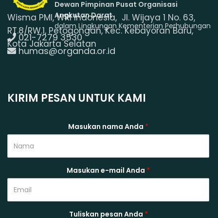
Dewan Pimpinan Pusat Organisasi
Angkutan Darat
Wisma PMI, WRI Indonesia, Jl. Wijaya 1 No. 63,
dalam Lingkungan Kementerian Perhubungan
RT.8/RW.1, Petogongan, Kec. Kebayoran Baru,
021-7279 3530
Kota Jakarta Selatan
humas@organda.or.id
KIRIM PESAN UNTUK KAMI
Masukan nama Anda
*
Masukan e-mail Anda
*
Tuliskan pesan Anda
*