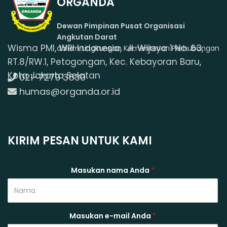
ORGANDA
Dewan Pimpinan Pusat Organisasi
Angkutan Darat
Wisma PMI, WRI Indonesia, Jl. Wijaya 1 No. 63,
dalam Lingkungan Kementerian Perhubungan
RT.8/RW.1, Petogongan, Kec. Kebayoran Baru,
Kota Jakarta Selatan
021-7279 3530
humas@organda.or.id
KIRIM PESAN UNTUK KAMI
Masukan nama Anda
*
Masukan e-mail Anda
*