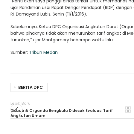
“Nanti akan saya panggil dinas terkait untuk membahas hal
ujar Randiman usai Rapat Dengar Pendapat (RDP) dengan 
RI, Damayanti Lubis, Senin (11/1/2016).
Sebelumnya, Ketua DPC Organisasi Angkutan Darat (Or
bahwa pihaknya tidak akan menurunkan tarif angkot di M
turunkan,” ujar Montgomery beberapa waktu lalu.
Sumber:
Tribun Medan
BERITA DPC
Lebih Baru
Dishub & Organda Bengkulu Didesak Evaluasi Tarif
Angkutan Umum