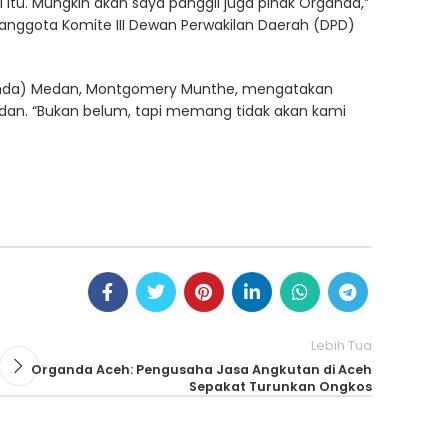
 itu. Mungkin akan saya panggil juga pihak Organda,”
anggota Komite III Dewan Perwakilan Daerah (DPD)
ganda) Medan, Montgomery Munthe, mengatakan
edan. “Bukan belum, tapi memang tidak akan kami
Lebih Tua
Organda Aceh: Pengusaha Jasa Angkutan di Aceh
Sepakat Turunkan Ongkos