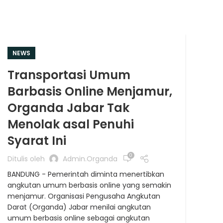
NEWS
NE
Transportasi Umum
Or
Barbasis Online Menjamur,
An
Organda Jabar Tak
Op
Menolak asal Penuhi
Ditu
Syarat Ini
SEM
jeni
0
Ditulis oleh
Admin.organda
Undi
BANDUNG - Pemerintah diminta menertibkan
meny
angkutan umum berbasis online yang semakin
kons
menjamur. Organisasi Pengusaha Angkutan
oper
Darat (Organda) Jabar menilai angkutan
Orga
umum berbasis online sebagai angkutan