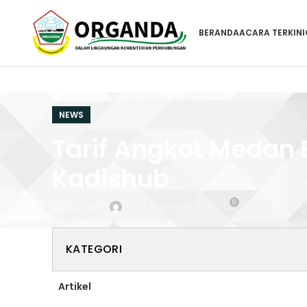
BERANDA
ACARA TERKINI
NEWS
Tarif Angkot Medan
Kadishub
0
On 11 Januari 2016
Ditulis oleh
KATEGORI
Artikel