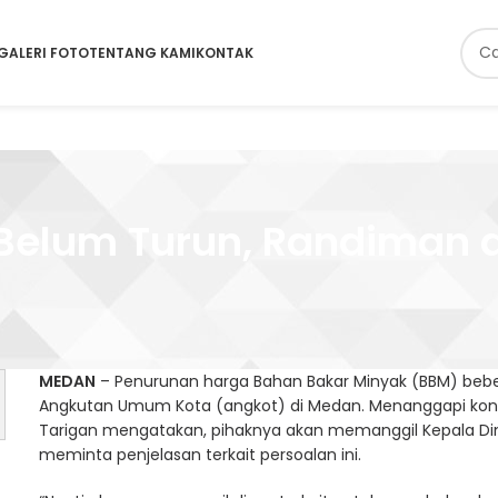
GALERI FOTO
TENTANG KAMI
KONTAK
 Belum Turun, Randiman 
MEDAN
– Penurunan harga Bahan Bakar Minyak (BBM) bebera
Angkutan Umum Kota (angkot) di Medan. Menanggapi kondis
Tarigan mengatakan, pihaknya akan memanggil Kepala D
meminta penjelasan terkait persoalan ini.