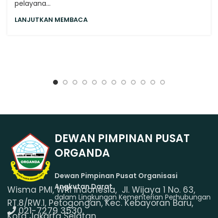
pelayana...
LANJUTKAN MEMBACA
DEWAN PIMPINAN PUSAT
ORGANDA
Dewan Pimpinan Pusat Organisasi
Angkutan Darat
Wisma PMI, WRI Indonesia, Jl. Wijaya 1 No. 63,
dalam Lingkungan Kementerian Perhubungan
RT.8/RW.1, Petogongan, Kec. Kebayoran Baru,
021-7279 3530
Kota Jakarta Selatan