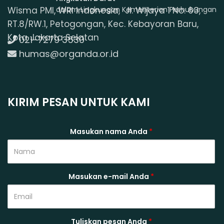
Wisma PMI, WRI Indonesia, Jl. Wijaya 1 No. 63,
dalam Lingkungan Kementerian Perhubungan
RT.8/RW.1, Petogongan, Kec. Kebayoran Baru,
Kota Jakarta Selatan
021-7279 3530
humas@organda.or.id
KIRIM PESAN UNTUK KAMI
Masukan nama Anda
*
Masukan e-mail Anda
*
Tuliskan pesan Anda
*