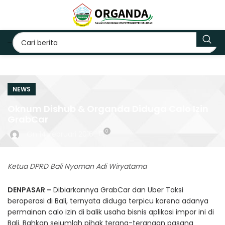
NEWS
Oknum Dishub & Organda Diduga Calo Izin
GrabCar
0
On 14 Februari 2016
Ketua DPRD Bali Nyoman Adi Wiryatama
DENPASAR –
Dibiarkannya GrabCar dan Uber Taksi
beroperasi di Bali, ternyata diduga terpicu karena adanya
permainan calo izin di balik usaha bisnis aplikasi impor ini di
Bali. Bahkan sejumlah pihak terang-terangan pasang