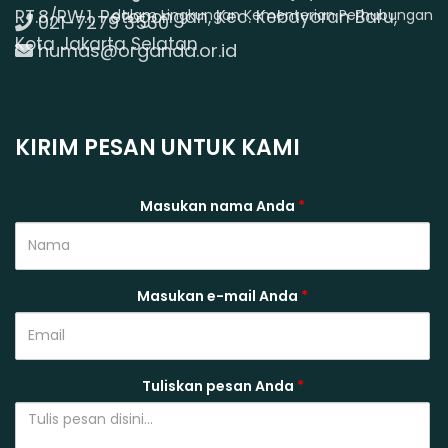
RT.8/RW.1, Petogongan, Kec. Kebayoran Baru,
dalam Lingkungan Kementerian Perhubungan
021-7279 3530
Kota Jakarta Selatan
humas@organda.or.id
KIRIM PESAN UNTUK KAMI
Masukan nama Anda
*
Masukan e-mail Anda
*
Tuliskan pesan Anda
*