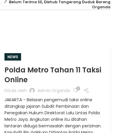
Belum Terima SE, Dishub Tangerang Duduk Bareng
Organda
NEWS
NE
Polda Metro Tahan 11 Taksi
Go
Online
Di
ya
0
Ditulis oleh
Admin.organda
JAKARTA - Belasan pengemudi taksi online
Ditu
ditangkap jajaran Subdit Pembinaan dan
SLE
Penegakan Hukum Direktorat Lalu Lintas Polda
bero
Metro Jaya. Angkutan online itu ditahan
mem
lantaran diduga bermasalah dengan perizinan.
berw
Kasubdit Bin Gakkum Ditlantas Polda Metro