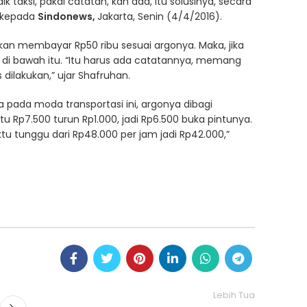
ik taksi, pakai catatan, kan ada, itu solusinya, secara
a kepada
Sindonews,
Jakarta, Senin (4/4/2016).
skan membayar Rp50 ribu sesuai argonya. Maka, jika
i bawah itu. “Itu harus ada catatannya, memang
dilakukan,” ujar Shafruhan.
a pada moda transportasi ini, argonya dibagi
 Rp7.500 turun Rp1.000, jadi Rp6.500 buka pintunya.‎
ktu tunggu dari Rp48.000 per jam jadi Rp42.000,”
Lebih Tua