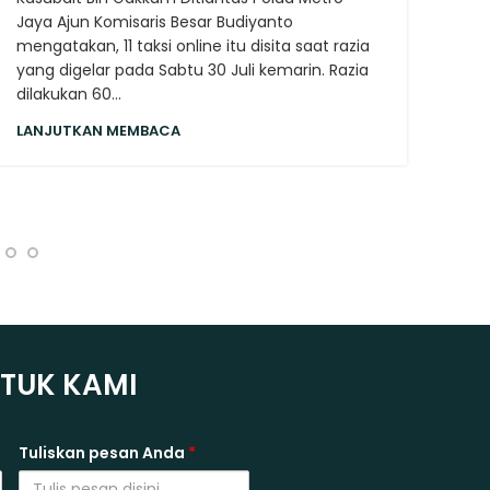
Sigi
Jaya Ajun Komisaris Besar Budiyanto
bero
mengatakan, 11 taksi online itu disita saat razia
meng
yang digelar pada Sabtu 30 Juli kemarin. Razia
dise
dilakukan 60...
Kese
mela
LANJUTKAN MEMBACA
LAN
NTUK KAMI
Tuliskan pesan Anda
*