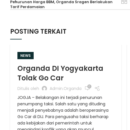
Penurunan Harga BBM, Organda Sragen Berlakukan
Tarif Perdamaian
POSTING TERKAIT
NEWS
Organda DI Yogyakarta
Tolak Go Car
0
Ditulis oleh
Admin.organda
JOGJA – Belakangan ini terjadi penurunan
penumpang taksi. Salah satu yang dituding
menjadi penyebabnya adalah beroperasinya
Go Car di DIJ. Para pengusaha taksi berharap
ada kebijakan dari pemerintah untuk
mengindari konflik yang akan muncul.