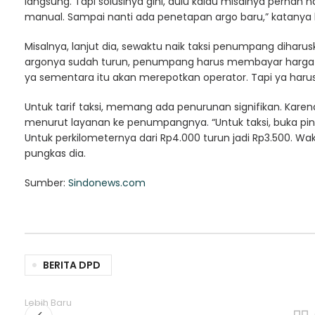
langsung. Tapi solusinya gini, dulu kalau misalnya pernah na
manual. Sampai nanti ada penetapan argo baru,” katany
Misalnya, lanjut dia, sewaktu naik taksi penumpang diharu
argonya sudah turun, penumpang harus membayar harga d
ya sementara itu akan merepotkan operator. Tapi ya harus 
Untuk tarif taksi, memang ada penurunan signifikan. Karen
menurut layanan ke penumpangnya. “‎Untuk taksi, buka pintu
Untuk perkilometernya dari Rp4.000 turun jadi Rp3.500. Wa
pungkas dia.
Sumber:
Sindonews.com
BERITA DPD
Lebih Baru