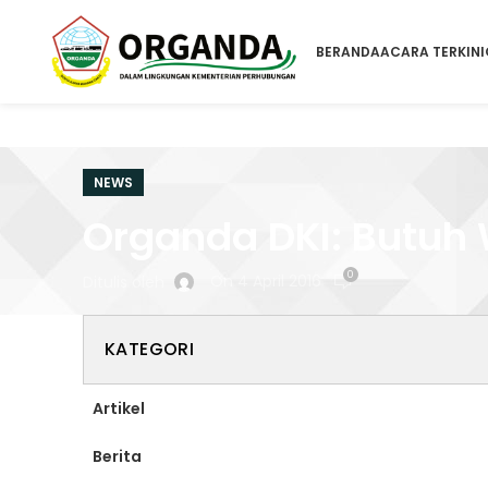
BERANDA
ACARA TERKINI
NEWS
Organda DKI: Butuh 
0
On 4 April 2016
Ditulis oleh
KATEGORI
Artikel
Berita