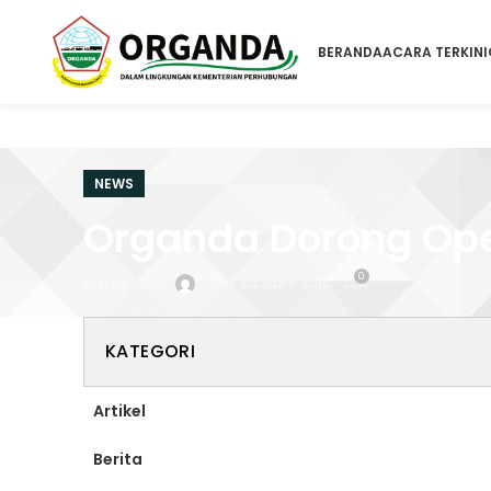
BERANDA
ACARA TERKINI
NEWS
Organda Dorong Oper
0
On 24 April 2016
Ditulis oleh
KATEGORI
Artikel
Berita