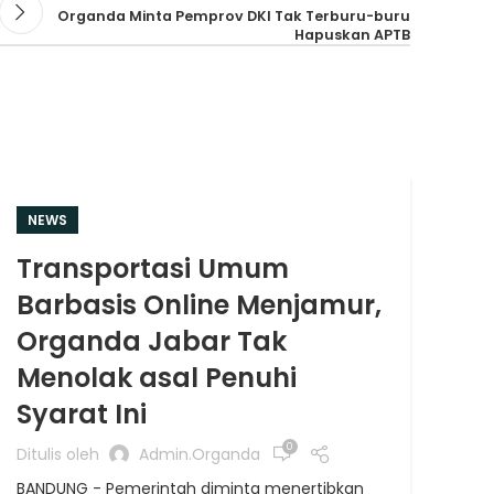
Organda Minta Pemprov DKI Tak Terburu-buru
Hapuskan APTB
NEWS
NE
Transportasi Umum
Or
Barbasis Online Menjamur,
An
Organda Jabar Tak
Op
Menolak asal Penuhi
Ditu
Syarat Ini
SEM
jeni
0
Ditulis oleh
Admin.organda
Undi
BANDUNG - Pemerintah diminta menertibkan
meny