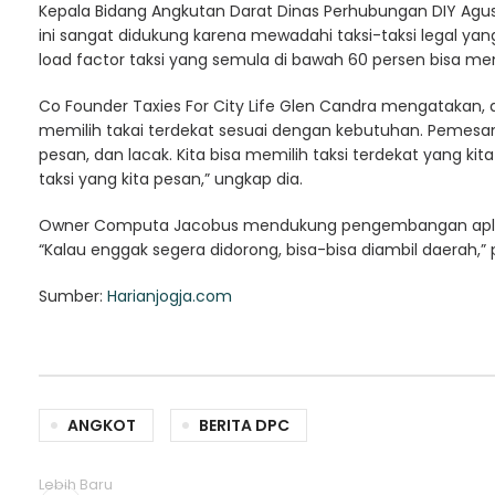
Kepala Bidang Angkutan Darat Dinas Perhubungan DIY Ag
ini sangat didukung karena mewadahi taksi-taksi legal yang
load factor taksi yang semula di bawah 60 persen bisa men
Co Founder Taxies For City Life Glen Candra mengatakan, 
memilih takai terdekat sesuai dengan kebutuhan. Pemesana
pesan, dan lacak. Kita bisa memilih taksi terdekat yang ki
taksi yang kita pesan,” ungkap dia.
Owner Computa Jacobus mendukung pengembangan aplika
“Kalau enggak segera didorong, bisa-bisa diambil daerah,” 
Sumber:
Harianjogja.com
ANGKOT
BERITA DPC
Lebih Baru