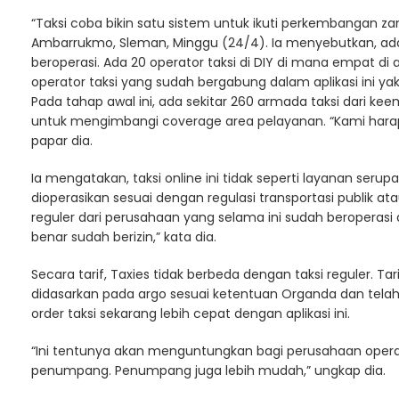
“Taksi coba bikin satu sistem untuk ikuti perkembangan z
Ambarrukmo, Sleman, Minggu (24/4). Ia menyebutkan, ada 
beroperasi. Ada 20 operator taksi di DIY di mana empat d
operator taksi yang sudah bergabung dalam aplikasi ini ya
Pada tahap awal ini, ada sekitar 260 armada taksi dari k
untuk mengimbangi coverage area pelayanan. “Kami hara
papar dia.
Ia mengatakan, taksi online ini tidak seperti layanan serup
dioperasikan sesuai dengan regulasi transportasi publik 
reguler dari perusahaan yang selama ini sudah beroperasi 
benar sudah berizin,” kata dia.
Secara tarif, Taxies tidak berbeda dengan taksi reguler. Tari
didasarkan pada argo sesuai ketentuan Organda dan tela
order taksi sekarang lebih cepat dengan aplikasi ini.
“Ini tentunya akan menguntungkan bagi perusahaan opera
penumpang. Penumpang juga lebih mudah,” ungkap dia.