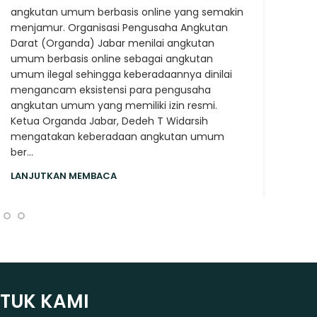
angkutan umum berbasis online yang semakin
kons
menjamur. Organisasi Pengusaha Angkutan
oper
Darat (Organda) Jabar menilai angkutan
Orga
umum berbasis online sebagai angkutan
LAN
umum ilegal sehingga keberadaannya dinilai
mengancam eksistensi para pengusaha
angkutan umum yang memiliki izin resmi.
Ketua Organda Jabar, Dedeh T Widarsih
mengatakan keberadaan angkutan umum
ber...
LANJUTKAN MEMBACA
NTUK KAMI