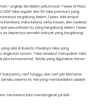
aman,” ungkap dia dalam peluncuran Taxies di Plaza
1.000 taksi reguler dan 50 taksi premium yang
i antaranya tergabung dalam Taxies. Ada empat
kni Pandawa, Indra Kelana, Setia Kawan, dan Sadewa.
eempat perusahaan itu yang bergabung dalam Taxies
p, ke depannya semakin banyak yang bergabung,”
a yang ada di Ibukota. Pasalnya taksi yang
atau angkutan umum. Taksi tersebut merupakan taksi
di jalur konvensional. “Moda yang digunakan benar-
f buka pintu, tarif tunggu, dan tarif per kilometer
h berlaku selama ini. Hal yang membedakan adalah
tor taxi karena bisa mendongkrak jumlah