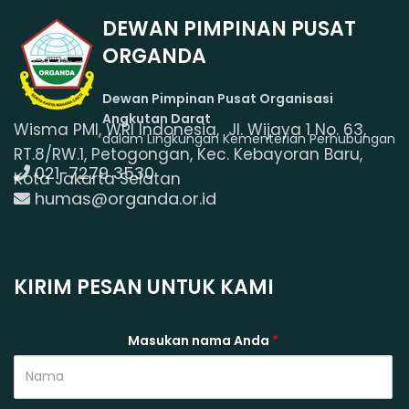
DEWAN PIMPINAN PUSAT
ORGANDA
Dewan Pimpinan Pusat Organisasi
Angkutan Darat
Wisma PMI, WRI Indonesia, Jl. Wijaya 1 No. 63,
dalam Lingkungan Kementerian Perhubungan
RT.8/RW.1, Petogongan, Kec. Kebayoran Baru,
021-7279 3530
Kota Jakarta Selatan
humas@organda.or.id
KIRIM PESAN UNTUK KAMI
Masukan nama Anda
*