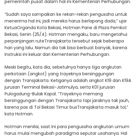
pemerintah pusat dalam hal ini Kementerian Perhubungan.
“Sudah saya sampaikan ke rekan-rekan pengusaha untuk
menerima hal ini, jadi mereka harus berlapang dada,” ujar
KetuaOrganda Kota Bekasi, Hotman Pane di Plaza Pemkot
Bekasi, Senin (25/4). Hotman mengaku, baru mengetahui
perpanjangan ruteTransjakarta tersebut sejak beberapa
hari yang lalu. Namun dia tak bisa berbuat banyak, karena
instruksi ini keluar dari Kementerian Perhubungan.
Meski begitu, kata dia, sebetulnya hanya tiga angkutan
perkotaan (angkot) yang trayeknya bersinggungan
dengan Transjakarta. Ketiganya adalah angkot K19 dan K19A
jurusan Terminal Bekasi-Jatimulya, serta K01 jurusan
Pulogadung-Bulak Kapal. “Trayeknya memang
bersinggungan dengan Transjakarta tapi jaraknya tak jauh,
karena pas di Tol Bekasi Timur busTransjakarta masuk tol,”
kata Hotman.
Hotman menilai, saat ini para pengusaha angkutan umum
harus mulai mengubah paradigma seputar usahanya. Hal