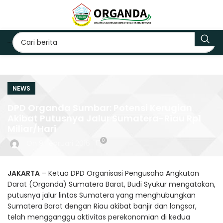
NEWS
DPD Organda Sumbar: Potensi Kerugian
Akibat Putusnya Jalur Sumatera-Riau Rp1
Miliar/Hari
0
On 9 Februari 2016
JAKARTA
– Ketua DPD Organisasi Pengusaha Angkutan
Darat (Organda) Sumatera Barat, Budi Syukur mengatakan,
putusnya jalur lintas Sumatera yang menghubungkan
Sumatera Barat dengan Riau akibat banjir dan longsor,
telah mengganggu aktivitas perekonomian di kedua